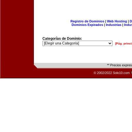
Registro de Dominios
|
Web Hosting
|
D
Dominios Expirados
|
Industrias
|
Indu
Categorías de Dominio:
[Pág. princi
** Precios expre
© 2002/2022 Solo10.com