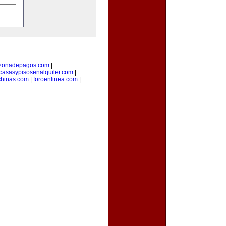
zonadepagos.com
|
casasypisosenalquiler.com
|
hinas.com
|
foroenlinea.com
|