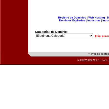
Registro de Dominios
|
Web Hosting
|
D
Dominios Expirados
|
Industrias
|
Indu
Categorías de Dominio:
[Pág. princi
** Precios expre
© 2002/2022 Solo10.com