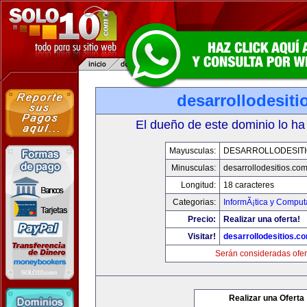
desarrollodesit
El dueño de este dominio lo ha
Mayusculas:
DESARROLLODESIT
Minusculas:
desarrollodesitios.co
Longitud:
18 caracteres
Categorias:
InformÃ¡tica y Comput
Precio:
Realizar una oferta!
Visitar!
desarrollodesitios.c
Serán consideradas ofer
Realizar una Oferta