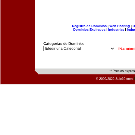
Registro de Dominios
|
Web Hosting
|
D
Dominios Expirados
|
Industrias
|
Indu
Categorías de Dominio:
[Pág. princi
** Precios expre
© 2002/2022 Solo10.com