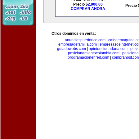
COMPRAR AHORA
Precio $
2,900.00
Precio 
COMPRAR AHORA
Otros dominios en venta:
anunciospuertorico.com
|
cafedemaquina.c
empresadefamilia.com
|
empresasdeinternet.c
guiadewebs.com
|
opinionciudadana.com
|
posi
posicionamientocolombia.com
|
posicion
programacionenred.com
|
comprahost.co