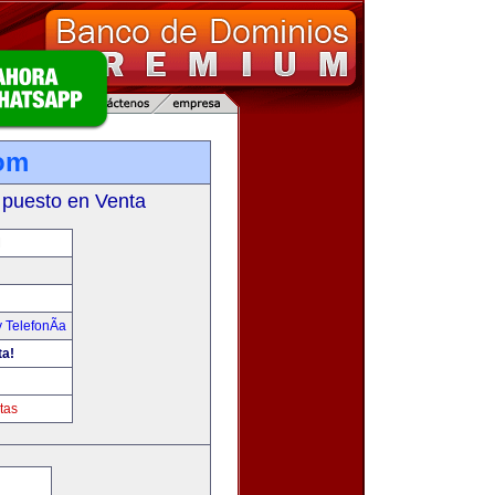
om
 puesto en Venta
M
 TelefonÃ­a
ta!
tas