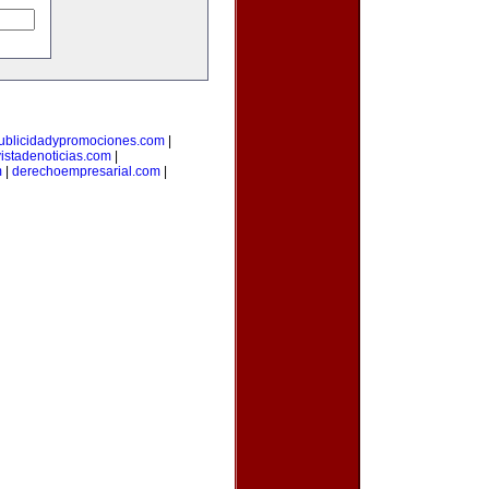
ublicidadypromociones.com
|
vistadenoticias.com
|
m
|
derechoempresarial.com
|