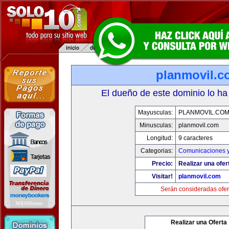
planmovil.c
El dueño de este dominio lo ha
Mayusculas:
PLANMOVIL.CO
Minusculas:
planmovil.com
Longitud:
9 caracteres
Categorias:
Comunicaciones y
Precio:
Realizar una ofer
Visitar!
planmovil.com
Serán consideradas ofer
Realizar una Oferta