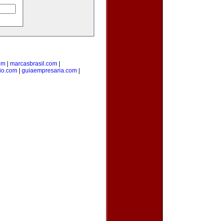
om
|
marcasbrasil.com
|
rio.com
|
guiaempresaria.com
|