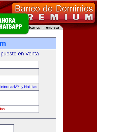
om
 puesto en Venta
,
InformaciÃ³n y Noticias
tas